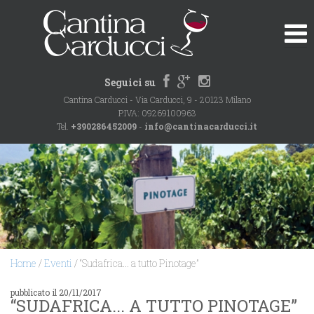
Seguici su
Cantina Carducci - Via Carducci, 9 - 20123 Milano
P.IVA: 09269100963
Tel.
+390286452009
-
info@cantinacarducci.it
Home
/
Eventi
/ “Sudafrica... a tutto Pinotage”
pubblicato il 20/11/2017
“SUDAFRICA... A TUTTO PINOTAGE”