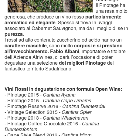
Il Pinotage ha
una resa molto
generosa, che produce un vino rosso
particolarmente
aromatico ed elegante
. Spesso si trova in uvaggi
associato al Cabernet Sauvignon, ma da il meglio di se in
purezza
.
I rossi ad alto contenuto zuccherino ed acido hanno un
carattere maschile
, sono molto
corposi e si prestano
all’invecchiamento.
Fabio Albani
, importatore e titolare
dell’Azienda Afriwines, ci darà l’occasione di poter
degustare una selezione
dei migliori Pinotage
del
fantastico territorio Sudafricano.
Vini Rossi in degustarione con formula Open Wine:
- Pinotage 2015 -
Cantina Ayama
- Pinotage 2015 -
Cantina Cape Dreams
- Pinotage Reserve 2016 -
Cantina Diemersdal
- Vintage Selection 2015 -
Cantina Spier
- Pinotage 2013 -
Cantina Whalehaven
- Pinotage Coffee Chocolate 2016 -
Cantina
Diemersfontein
- Cape Style Blend 2012 -
Cantina Idiom