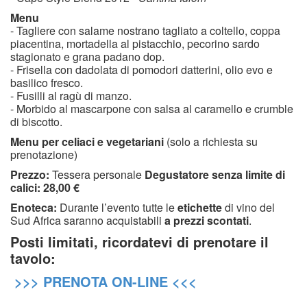
Menu
- Tagliere con salame nostrano tagliato a coltello, coppa
piacentina, mortadella al pistacchio, pecorino sardo
stagionato e grana padano dop.
- Frisella con dadolata di pomodori datterini, olio evo e
basilico fresco.
- Fusilli al ragù di manzo.
- Morbido al mascarpone con salsa al caramello e crumble
di biscotto.
Menu per celiaci e vegetariani
(solo a richiesta su
prenotazione)
Prezzo:
Tessera personale
Degustatore
senza limite di
calici: 28,00 €
Enoteca:
Durante l’evento tutte le
etichette
di vino del
Sud Africa saranno acquistabili
a prezzi scontati
.
Posti limitati, ricordatevi di prenotare il
tavolo:
>>> PRENOTA ON-LINE <<<